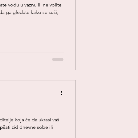
te vodu u vaznu ili ne volite
da ga gledate kako se suši,
ditelje koja će da ukrasi vaš
šati zid dnevne sobe ili