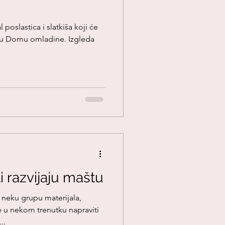
l poslastica i slatkiša koji će
. u Domu omladine. Izgleda
i razvijaju maštu
 neku grupu materijala,
e u nekom trenutku napraviti
..