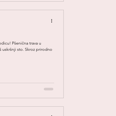
odicu! Pšenična trava u
š uskršnji sto. Skroz prirodno