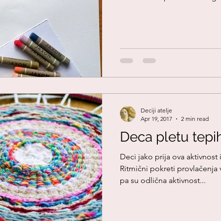
Deciji atelje
Apr 19, 2017
2 min read
Deca pletu tepi
Deci jako prija ova aktivnost i
Ritmični pokreti provlačenja
pa su odlična aktivnost...