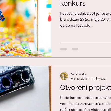
konkurs
Festival Sladak život je festiva
biti održan 25-26. maja 2018
da će na festivalu...
Deciji atelje
Mar 13, 2018
1 min read
Otvoreni projekt
Kada ispred deteta postavite
veeelika je verovatnoća da ć
nešto što uopšte niste mogli.