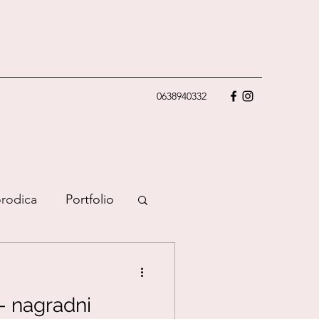
0638940332
rodica
Portfolio
tampanje
a- nagradni
Uradi sama