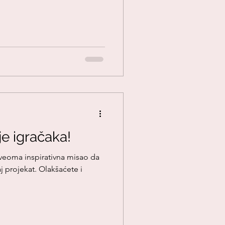
je igračaka!
– veoma inspirativna misao da
j projekat. Olakšaćete i