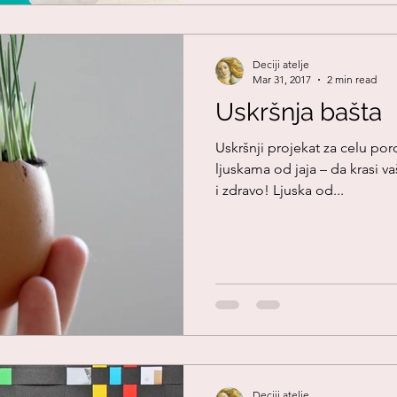
Deciji atelje
Mar 31, 2017
2 min read
Uskršnja bašta
Uskršnji projekat za celu por
ljuskama od jaja – da krasi va
i zdravo! Ljuska od...
Deciji atelje