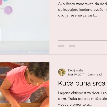
Ako često zaboravite da doda
da kupujete isečeno cveće i 
ovo je rešenje za vas!...
Deciji atelje
Mar 19, 2017
2 min read
Kuća puna srca
Lagana aktivnost za decu i ro
dom. Traka od srca može ulep
viseće elemente u...