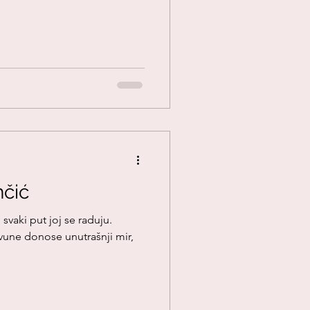
hčić
 svaki put joj se raduju.
 vune donose unutrašnji mir,