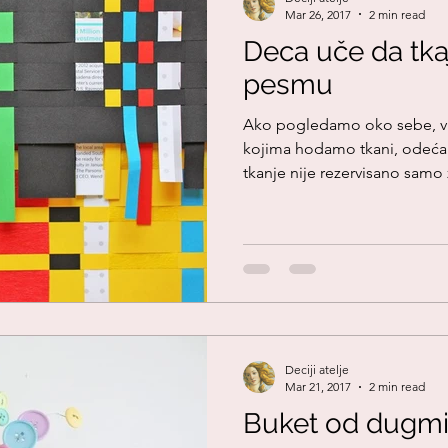
Mar 26, 2017
2 min read
Deca uče da tkaj
pesmu
Ako pogledamo oko sebe, vi
kojima hodamo tkani, odeća k
tkanje nije rezervisano samo z
Deciji atelje
Mar 21, 2017
2 min read
Buket od dugm