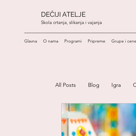
DEČIJI ATELJE
Skola crtanja, slikanja i vajanja
Glavna
O nama
Programi
Pripreme
Grupe i cen
All Posts
Blog
Igra
C
RECEPTI
Umetnost
Vaspitanje-deca
URADI