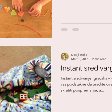
Deciji atelje
Mar 18, 2017
2 min read
Instant sređivan
Instant sređivanje igračaka 
vas podstakne da uradite ova
skratiti pospremanje, a...