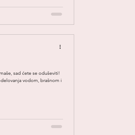
r maše, sad ćete se oduševiti!
modelovanja vodom, brašnom i