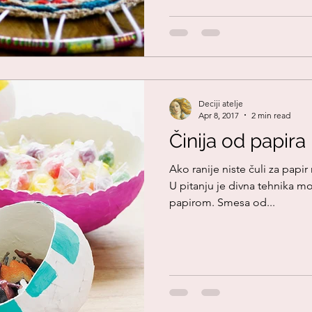
Deciji atelje
Apr 8, 2017
2 min read
Činija od papira
Ako ranije niste čuli za papi
U pitanju je divna tehnika 
papirom. Smesa od...