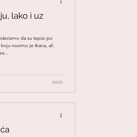
u, lako i uz
dećemo da su tepisi po
oju nosimo je tkana, ali
a...
ića