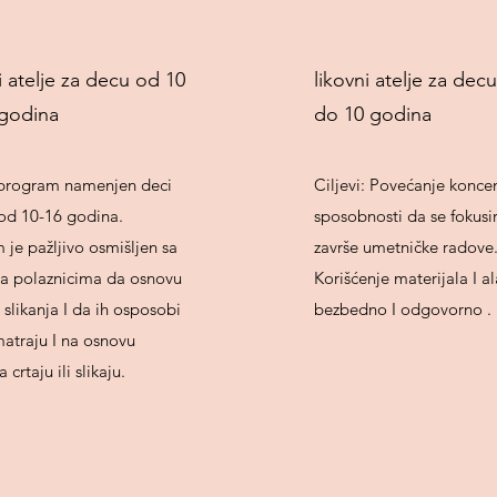
i atelje za decu od 10
likovni atelje za dec
godina
do 10 godina
program namenjen deci
Ciljevi: Povećanje koncen
 od 10-16 godina.
sposobnosti da se fokusir
je pažljivo osmišljen sa
završe umetničke radove
da polaznicima da osnovu
Korišćenje materijala I al
I slikanja I da ih osposobi
bezbedno I odgovorno .
atraju I na osnovu
crtaju ili slikaju.