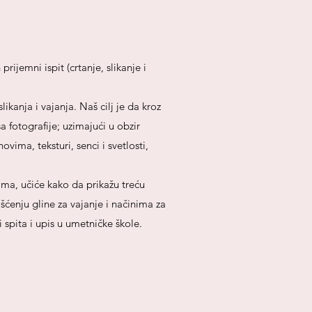
jemni ispit (crtanje, slikanje i
anja i vajanja. Naš cilj je da kroz
 fotografije; uzimajući u obzir
vima, teksturi, senci i svetlosti,
ama, učiće kako da prikažu treću
išćenju gline za vajanje i načinima za
spita i upis u umetničke škole.