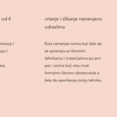
u od 4
crtanje i slikanje namenjeno
odraslima
tracije I
Kurs namenjen svima koji žele da
aju I
se upoznaju sa likovnim
.
tehnikama i materijalima po prvi
ata
put i onima koji nisu imali
formalno likovno obrazovanje a
žele da usavršavaju svoju tehniku.