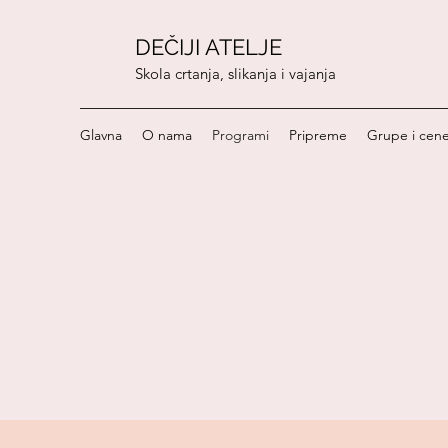
DEČIJI ATELJE
Skola crtanja, slikanja i vajanja
Glavna
O nama
Programi
Pripreme
Grupe i cen