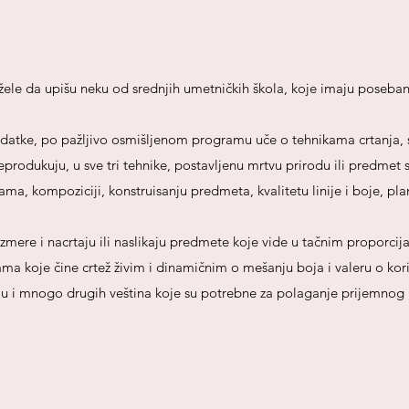
e da upišu neku od srednjih umetničkih škola, koje imaju poseban pri
atke, po pažljivo osmišljenom programu uče o tehnikama crtanja, slik
dukuju, u sve tri tehnike, postavljenu mrtvu prirodu ili predmet sa
a, kompoziciji, konstruisanju predmeta, kvalitetu linije i boje, plano
izmere i nacrtaju ili naslikaju predmete koje vide u tačnim proporcij
jama koje čine crtež živim i dinamičnim o mešanju boja i valeru o kor
u i mnogo drugih veština koje su potrebne za polaganje prijemnog i 