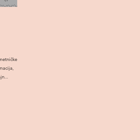
metničke
imacija,
jn...