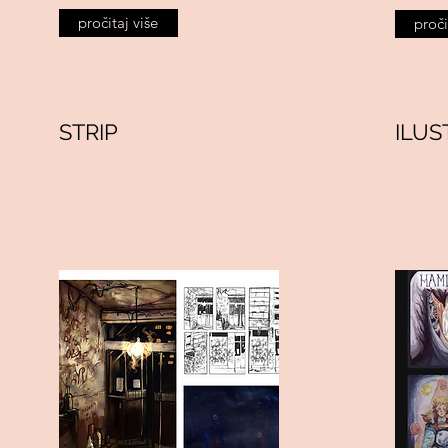
pročitaj više
proči
STRIP
ILUS