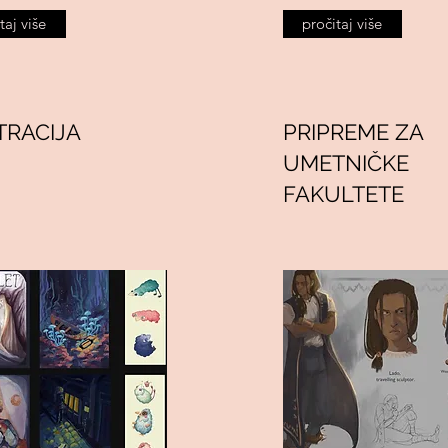
taj više
pročitaj više
TRACIJA
PRIPREME ZA
UMETNIČKE
FAKULTETE