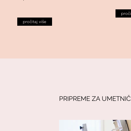
proči
pročitaj više
PRIPREME ZA UMETNIČ