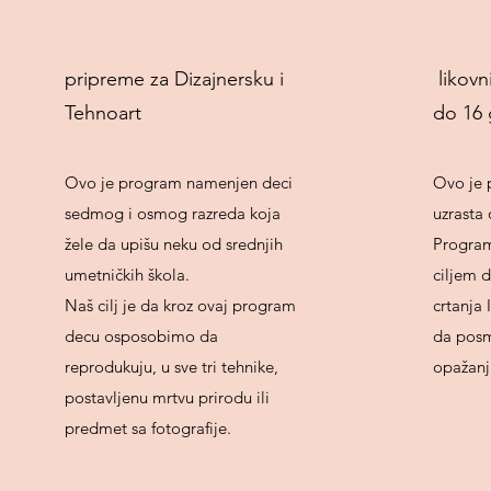
pripreme za Dizajnersku i
likovn
Tehnoart
do 16 
Ovo je program namenjen deci
Ovo je 
sedmog i osmog razreda koja
uzrasta
žele da upišu neku od srednjih
Program 
umetničkih škola.
ciljem 
Naš cilj je da kroz ovaj program
crtanja 
decu osposobimo da
da posm
reprodukuju, u sve tri tehnike,
opažanja 
postavljenu mrtvu prirodu ili
predmet sa fotografije.