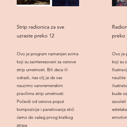
Strip radionica za sve
Radion
uzraste preko 12
preko 
Ovo je program namenjen svima
Ovo je 
koji su zainteresovani za osnove
koji su 
strip umetnosti. Bili deca ili
Ilustrac
odrasli, nas cilj je da vas
naučite
naucimo vanvremenskim
ilustrat
pravilima strip umetnosti.
bude os
Počevši od osnova poput
zavoleli
kompozicije i panelovanja stići
estetska
ćemo do vašeg prvog kratkog
emotivn
stripa