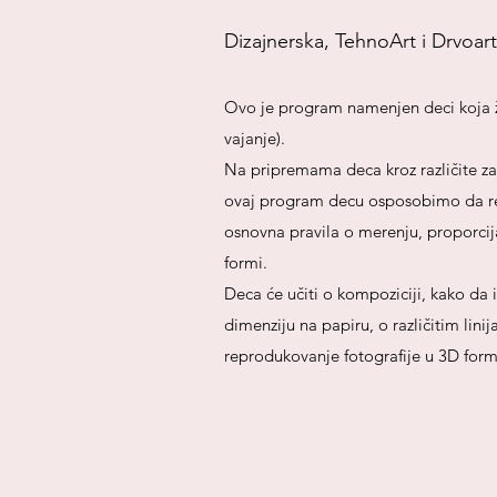
Dizajnerska, TehnoArt i Drvoart
Ovo je program namenjen deci koja žel
vajanje).
Na pripremama deca kroz različite zad
ovaj program decu osposobimo da repro
osnovna pravila o merenju, proporcijam
formi.
Deca će učiti o kompoziciji, kako da 
dimenziju na papiru, o različitim lini
reprodukovanje fotografije u 3D form