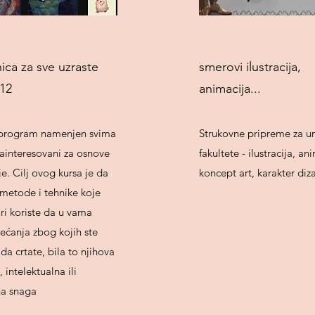
ica za sve uzraste
smerovi ilustracija,
12
animacija...
program namenjen svima
Strukovne pripreme za u
zainteresovani za osnove
fakultete - ilustracija, an
ije. Cilj ovog kursa je da
koncept art, karakter diza
 metode i tehnike koje
ori koriste da u vama
ećanja zbog kojih ste
 da crtate, bila to njihova
, intelektualna ili
a snaga