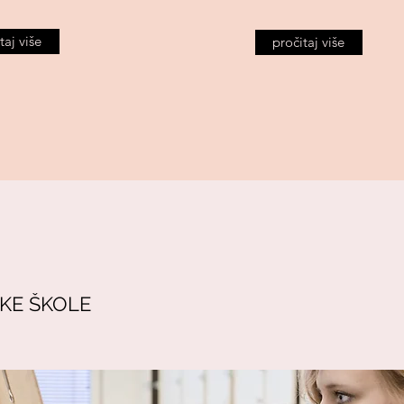
taj više
pročitaj više
KE ŠKOLE