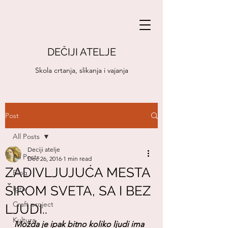
DEČIJI ATELJE
Skola crtanja, slikanja i vajanja
Post
All Posts
Deciji atelje
All Posts
Dec 26, 2016
1 min read
ZADIVLJUJUĆA MESTA
Blog
ŠIROM SVETA, SA I BEZ
Igra
Craft project
LJUDI..
Kultura
Možda je ipak bitno koliko ljudi ima 