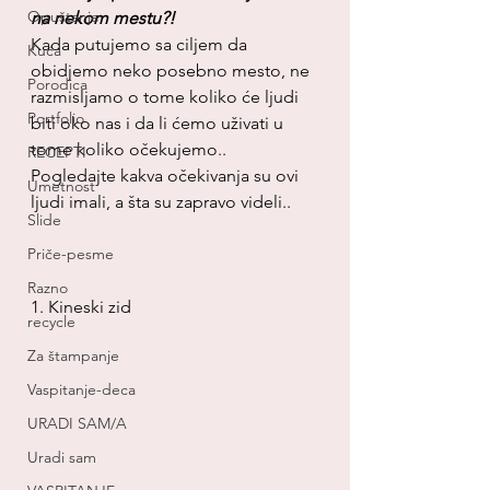
Opuštanje
na nekom mestu?!
Kada putujemo sa ciljem da 
Kuća
obidjemo neko posebno mesto, ne 
Porodica
razmisljamo o tome koliko će ljudi 
Portfolio
biti oko nas i da li ćemo uživati u 
tome koliko očekujemo..
RECEPTI
Pogledajte kakva očekivanja su ovi 
Umetnost
ljudi imali, a šta su zapravo videli..
Slide
Priče-pesme
Razno
1. Kineski zid
recycle
Za štampanje
Vaspitanje-deca
URADI SAM/A
Uradi sam