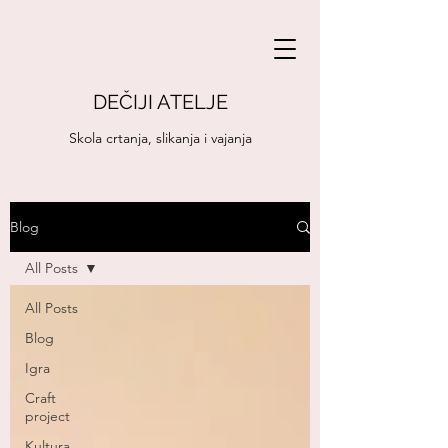
DEČIJI ATELJE
Skola crtanja, slikanja i vajanja
Blog
All Posts
All Posts
Blog
Igra
Craft
project
Kultura