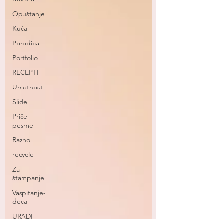
Opuštanje
Kuća
Porodica
Portfolio
RECEPTI
Umetnost
Slide
Priče-
pesme
Razno
recycle
Za
štampanje
Vaspitanje-
deca
URADI