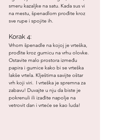
smeru kazaljke na satu. Kada sus vi 
na mestu, špenadlom prođite kroz 
sve rupe i spojite ih.
Korak 4:
Vrhom špenadle na kojoj je vrteška, 
prođite kroz gumicu na vrhu olovke. 
Ostavite malo prostora između 
papira i gumice kako bi se vrteška 
lakše vrtela. Klještima savijte oštar 
vrh koji viri.  I vrteška je spremna za 
zabavu! Duvajte u nju da biste je 
pokrenuli ili izađite napolje na 
vetrovit dan i vrteće se kao luda!