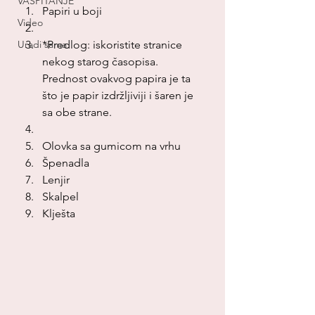
VASPITANJE
Papiri u boji
Video
Uradi sama
*Predlog: iskoristite stranice 
nekog starog časopisa. 
Prednost ovakvog papira je ta 
što je papir izdržljiviji i šaren je 
sa obe strane.
Olovka sa gumicom na vrhu
Špenadla
Lenjir
Skalpel
Klješta