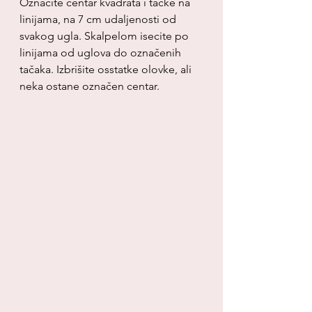
Označite centar kvadrata i tačke na 
linijama, na 7 cm udaljenosti od 
svakog ugla. Skalpelom isecite po 
linijama od uglova do označenih 
tačaka. Izbrišite osstatke olovke, ali 
neka ostane označen centar.