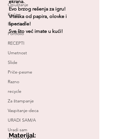
ekrana. 
Opuštanje
Evo brzog rešenja za igru! 
Kuća
Vrteška od papira, olovke i 
špenadle! 
Porodica
Sve što već imate u kući!
Portfolio
RECEPTI
Umetnost
Slide
Priče-pesme
Razno
recycle
Za štampanje
Vaspitanje-deca
URADI SAM/A
Uradi sam
Materijal: