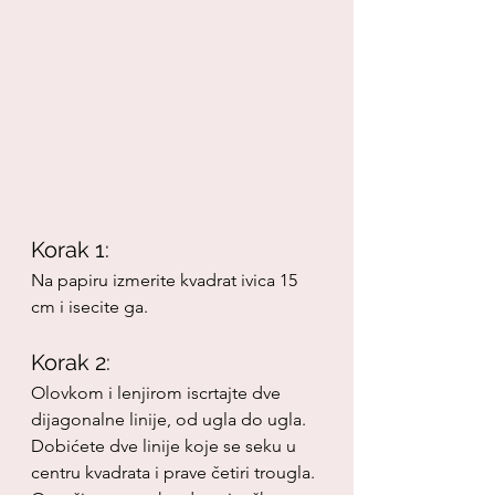
Korak 1:
Na papiru izmerite kvadrat ivica 15 
cm i isecite ga.
Korak 2:
Olovkom i lenjirom iscrtajte dve 
dijagonalne linije, od ugla do ugla. 
Dobićete dve linije koje se seku u 
centru kvadrata i prave četiri trougla. 