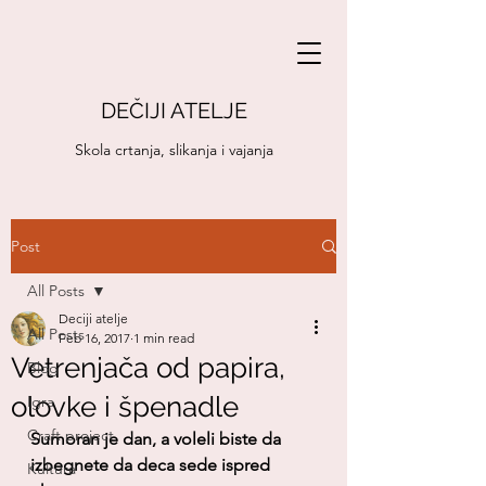
DEČIJI ATELJE
Skola crtanja, slikanja i vajanja
Post
All Posts
Deciji atelje
All Posts
Feb 16, 2017
1 min read
Vetrenjača od papira,
Blog
olovke i špenadle
Igra
Craft project
Sumoran je dan, a voleli biste da 
izbegnete da deca sede ispred 
Kultura