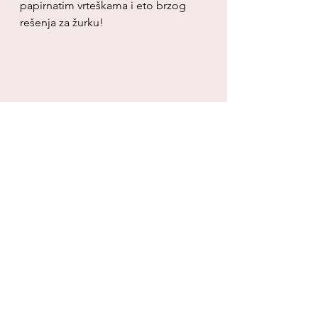
papirnatim vrteškama i eto brzog 
rešenja za žurku!
Pogledajte još i:
Lutke koje deca mogu sama da 
naprave
Balončići od sapunice – napravite 
kod kuće
Slika ili pertle
Igra