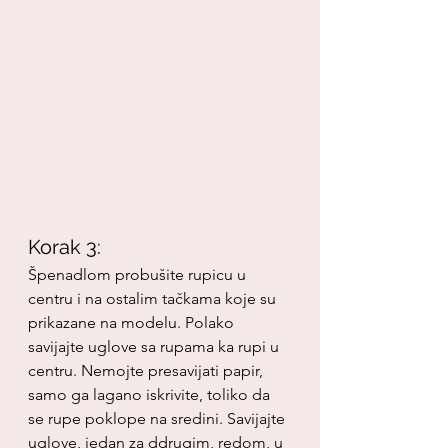
Korak 3:
Špenadlom probušite rupicu u 
centru i na ostalim tačkama koje su 
prikazane na modelu. Polako 
savijajte uglove sa rupama ka rupi u 
centru. Nemojte presavijati papir, 
samo ga lagano iskrivite, toliko da 
se rupe poklope na sredini. Savijajte 
uglove, jedan za ddrugim, redom, u 