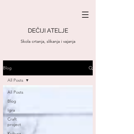
DEČIJI ATELJE
Skola crtanja, slikanja i vajanja
Blog
All Posts
All Posts
Blog
Igra
Craft
project
Kultura