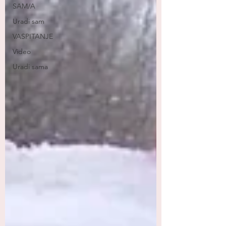
SAM/A
Uradi sam
VASPITANJE
Video
Uradi sama