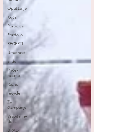
Opuštanje
Kuća
Porodica
Portfolio
RECEPTI
Umetnost
Slide
Priče-
pesme
Razno
recycle
Za
štampanje
Vaspitanje-
deca
URADI