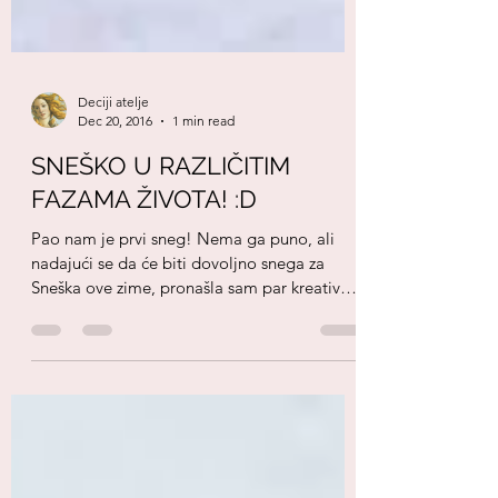
Deciji atelje
Dec 20, 2016
1 min read
SNEŠKO U RAZLIČITIM
FAZAMA ŽIVOTA! :D
Pao nam je prvi sneg! Nema ga puno, ali
nadajući se da će biti dovoljno snega za
Sneška ove zime, pronašla sam par kreativnih
ideja za...