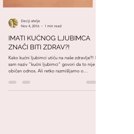
Deciji atelje
Nov 4, 2016
1 min read
IMATI KUĆNOG LJUBIMCA
ZNAČI BITI ZDRAV?!
Kako kućni ljubimci utiču na naše zdravlje?! I
sam naziv “kućni ljubimci“ govori da to nije
običan odnos. Ali retko razmišljamo o
tome...