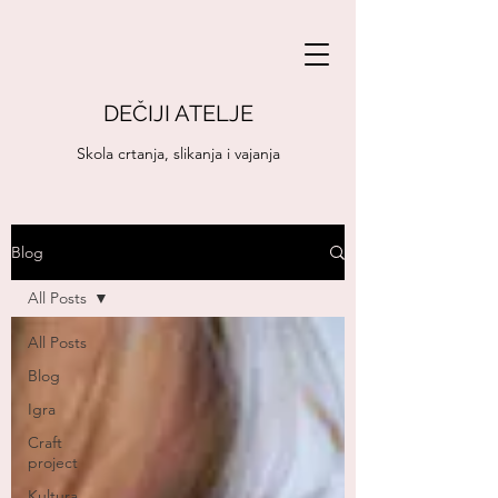
DEČIJI ATELJE
Skola crtanja, slikanja i vajanja
Blog
All Posts
All Posts
Blog
Igra
Craft
project
Kultura