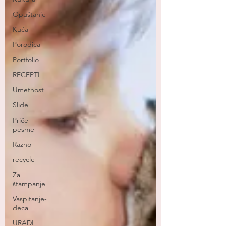
Opuštanje
Kuća
Porodica
Portfolio
RECEPTI
Umetnost
Slide
Priče-
pesme
Razno
recycle
Za
štampanje
Vaspitanje-
deca
URADI