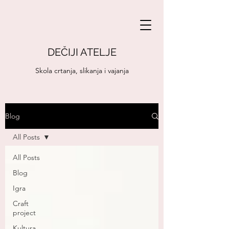
DEČIJI ATELJE
Skola crtanja, slikanja i vajanja
Blog
All Posts
All Posts
Blog
Igra
Craft
project
Kultura