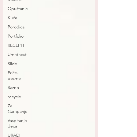
Opuštanje
Kuća
Porodica
Portfolio
RECEPTI
Umetnost
Slide
Priče-
pesme
Razno
recycle
Za
štampanje
Vaspitanje-
deca
URADI