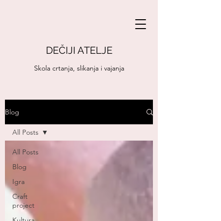
DEČIJI ATELJE
Skola crtanja, slikanja i vajanja
Blog
All Posts
All Posts
Blog
Igra
Craft
project
Kultura