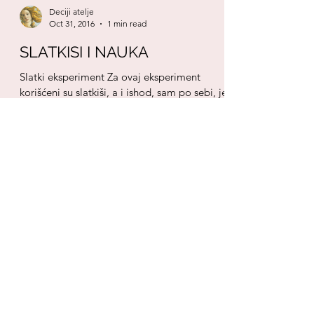
Deciji atelje
Oct 31, 2016
1 min read
SLATKISI I NAUKA
Slatki eksperiment Za ovaj eksperiment
korišćeni su slatkiši, a i ishod, sam po sebi, je
veoma sladak! Za razliku od starijih...