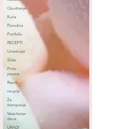
Opuštanje
Kuća
Porodica
Portfolio
RECEPTI
Umetnost
Slide
Priče-
pesme
Razno
recycle
Za
štampanje
Vaspitanje-
deca
URADI