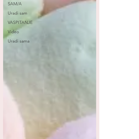
SAM/A
Uradi sam
VASPITANJE
Video
Uradi sama