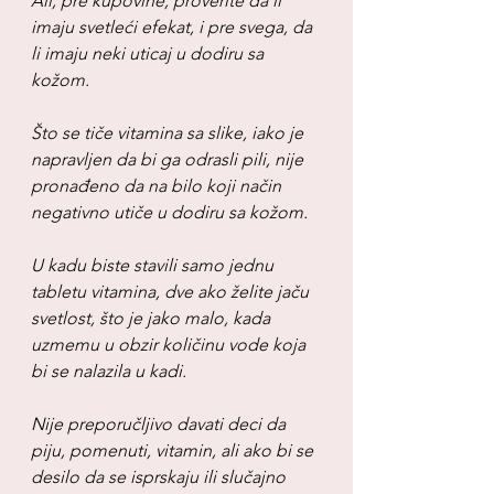
Ali, pre kupovine, proverite da li 
imaju svetleći efekat, i pre svega, da 
li imaju neki uticaj u dodiru sa 
kožom.
Što se tiče vitamina sa slike, iako je 
napravljen da bi ga odrasli pili, nije 
pronađeno da na bilo koji način 
negativno utiče u dodiru sa kožom.
U kadu biste stavili samo jednu 
tabletu vitamina, dve ako želite jaču 
svetlost, što je jako malo, kada 
uzmemu u obzir količinu vode koja 
bi se nalazila u kadi.
Nije preporučljivo davati deci da 
piju, pomenuti, vitamin, ali ako bi se 
desilo da se isprskaju ili slučajno 