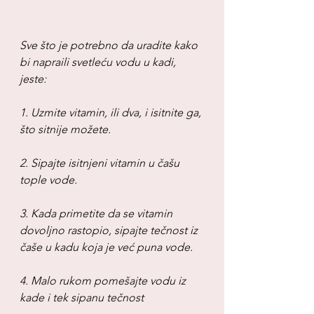
Sve što je potrebno da uradite kako 
bi napraili svetleću vodu u kadi, 
jeste:
1. Uzmite vitamin, ili dva, i isitnite ga, 
što sitnije možete.
2. Sipajte isitnjeni vitamin u čašu 
tople vode.
3. Kada primetite da se vitamin 
dovoljno rastopio, sipajte tečnost iz 
čaše u kadu koja je već puna vode.
4. Malo rukom pomešajte vodu iz 
kade i tek sipanu tečnost