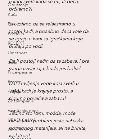
u kadi svetli kada se mi, ili deca, 
Opuštanje
brčkamo?!
Kuća
Svi volimo da se relaksiramo u 
Porodica
toploj kadi, a posebno deca vole da 
Portfolio
se igraju u kadi sa igračkama koje 
RECEPTI
plutaju po vodi.
Umetnost
Da li postoji način da ta zabava, i pre 
Slide
svega uživancija, bude još bolja?
Priče-pesme
Razno
Da! Pravljenje vode koja svetli u 
Vašoj kadi je krajnje prosto, a 
recycle
sigurno povećava zabavu!
Za štampanje
Vaspitanje-deca
Jedino što Vam, možda, može 
URADI SAM/A
predstaviti problem jeste nabavka 
potrebnog materijala, ali ne brinite, 
Uradi sam
isplati se!