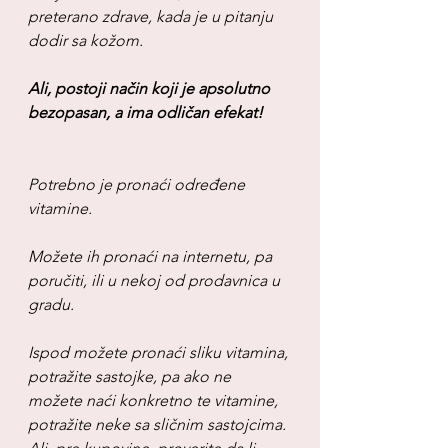
preterano zdrave, kada je u pitanju 
dodir sa kožom.
Ali, postoji način koji je apsolutno 
bezopasan, a ima odličan efekat!
Potrebno je pronaći određene 
vitamine.
Možete ih pronaći na internetu, pa 
poručiti, ili u nekoj od prodavnica u 
gradu.
Ispod možete pronaći sliku vitamina, 
potražite sastojke, pa ako ne 
možete naći konkretno te vitamine, 
potražite neke sa sličnim sastojcima. 