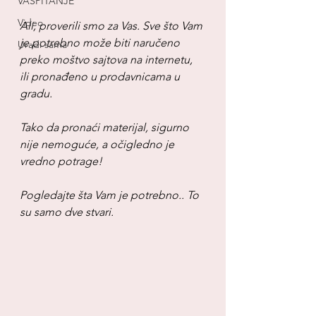
VASPITANJE
Video
Ali, proverili smo za Vas. Sve što Vam 
je potrebno može biti naručeno 
Uradi sama
preko moštvo sajtova na internetu, 
ili pronađeno u prodavnicama u 
gradu.
Tako da pronaći materijal, sigurno 
nije nemoguće, a očigledno je 
vredno potrage!
Pogledajte šta Vam je potrebno.. To 
su samo dve stvari.