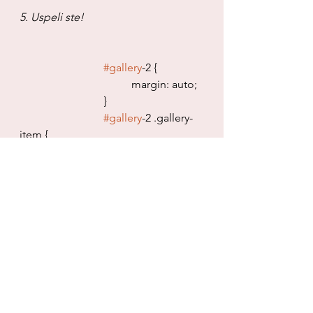
5. Uspeli ste!
#gallery
-2 {
				margin: auto;
			}
#gallery
-2 .gallery-
item {
				float: left;
				margin-top: 
10px;
				text-align: 
center;
				width: 33%;
			}
#gallery
-2 img {
				border: 2px 
solid 
#cfcfcf
;