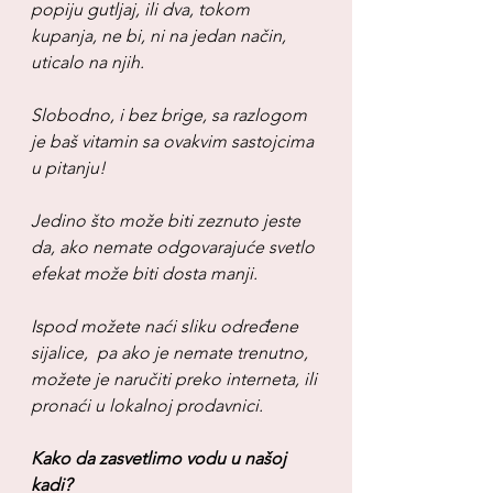
popiju gutljaj, ili dva, tokom 
kupanja, ne bi, ni na jedan način, 
uticalo na njih.
Slobodno, i bez brige, sa razlogom 
je baš vitamin sa ovakvim sastojcima 
u pitanju!
Jedino što može biti zeznuto jeste 
da, ako nemate odgovarajuće svetlo 
efekat može biti dosta manji.
Ispod možete naći sliku određene 
sijalice,  pa ako je nemate trenutno, 
možete je naručiti preko interneta, ili 
pronaći u lokalnoj prodavnici.
Kako da zasvetlimo vodu u našoj 
kadi?