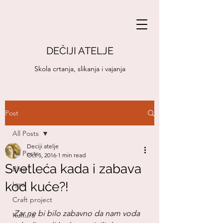
DEČIJI ATELJE
Skola crtanja, slikanja i vajanja
Post
All Posts
Deciji atelje
All Posts
Oct 5, 2016
1 min read
Svetleća kada i zabava
Blog
kod kuće?!
Igra
Craft project
Zar ne bi bilo zabavno da nam voda 
Kultura