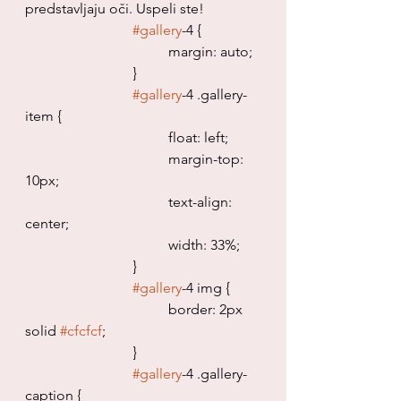
predstavljaju oči. Uspeli ste! 
#gallery
-4 {
				margin: auto;
			}
#gallery
-4 .gallery-
item {
				float: left;
				margin-top: 
10px;
				text-align: 
center;
				width: 33%;
			}
#gallery
-4 img {
				border: 2px 
solid 
#cfcfcf
;
			}
#gallery
-4 .gallery-
caption {