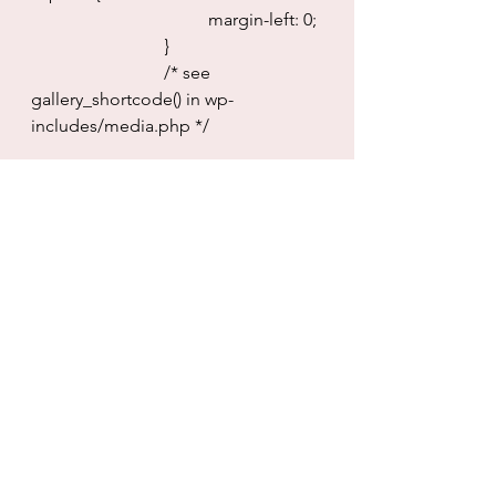
				margin-left: 0;
			}
			/* see 
gallery_shortcode() in wp-
includes/media.php */
#cvece
#origami
#prolece
#origamilala
#DIY
#lala
Blog
See All
Recent Posts