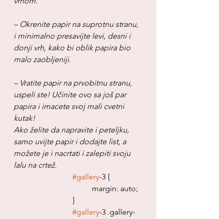
vrhom.
– Okrenite papir na suprotnu stranu, 
i minimalno presavijte levi, desni i 
donji vrh, kako bi oblik papira bio 
malo zaobljeniji.
– Vratite papir na prvobitnu stranu, 
uspeli ste! Učinite ovo sa još par 
papira i imacete svoj mali cvetni 
kutak!
Ako želite da napravite i peteljku, 
samo uvijte papir i dodajte list, a 
možete je i nacrtati i zalepiti svoju 
lalu na crtež.
#gallery
-3 {
				margin: auto;
			}
#gallery
-3 .gallery-