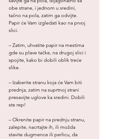
savijte ga na pola, dijagonalno sa 
obe strane, i jednom u sredini, 
tačno na pola, zatim ga odvijte. 
Papir će Vam izgledati kao na prvoj 
slici.
– Zatim, uhvatite papir na mestima 
gde su plave tačke, na drugoj slici i 
spojite, kako bi dobili oblik treće 
slike.
– Izaberite stranu koja će Vam biti 
prednja, zatim na suprtnoj strani 
presavijte uglove ka sredini. Dobili 
ste rep!
– Okrenite papir na prednju stranu, 
zalepite, nacrtajte ih, ili možda 
stavite dugmence ili perlicu, da 