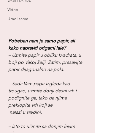
VASPITANJE
Video
Uradi sama
Potreban nam je samo papir, ali 
kako napraviti origami lale?
– Uzmite papir u obliku kvadrata, u 
boji po Vašoj želji. Zatim, presavijte 
papir dijagonalno na pola.
– Sada Vam papir izgleda kao 
trougao, uzmite donji desni vrh i 
podignite ga, tako da njime 
preklopite vrh koji se 
nalazi u sredini.
– Isto to učinite sa donjim levim 