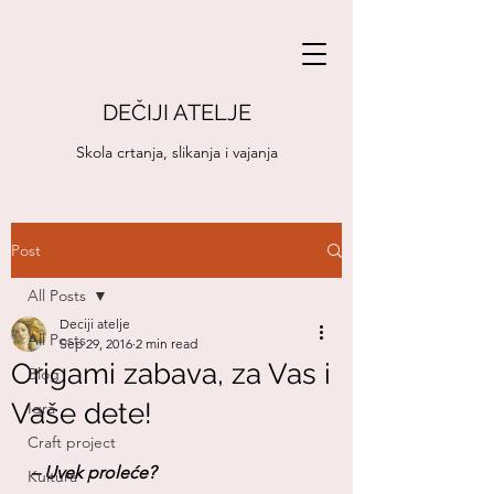
DEČIJI ATELJE
Skola crtanja, slikanja i vajanja
Post
All Posts
Deciji atelje
All Posts
Sep 29, 2016
2 min read
Origami zabava, za Vas i
Blog
Vaše dete!
Igra
Craft project
– Uvek proleće?
Kultura