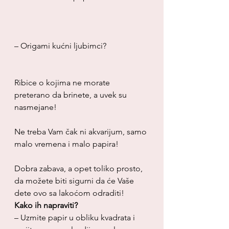
– Origami kućni ljubimci?
Ribice o kojima ne morate 
preterano da brinete, a uvek su 
nasmejane!
Ne treba Vam čak ni akvarijum, samo 
malo vremena i malo papira!
Dobra zabava, a opet toliko prosto, 
da možete biti sigurni da će Vaše 
dete ovo sa lakoćom odraditi!
Kako ih napraviti?
– Uzmite papir u obliku kvadrata i 