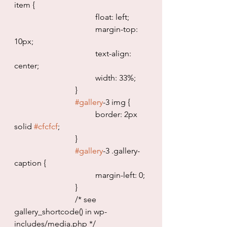
item {
				float: left;
				margin-top: 
10px;
				text-align: 
center;
				width: 33%;
			}
#gallery
-3 img {
				border: 2px 
solid 
#cfcfcf
;
			}
#gallery
-3 .gallery-
caption {
				margin-left: 0;
			}
			/* see 
gallery_shortcode() in wp-
includes/media.php */