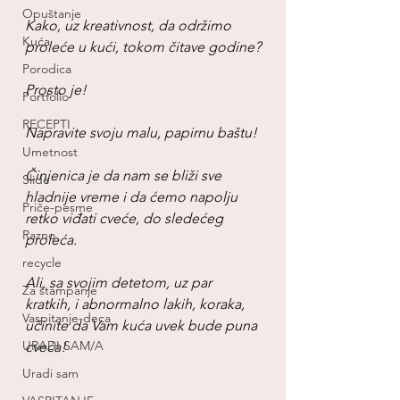
Opuštanje
Kako, uz kreativnost, da održimo 
Kuća
proleće u kući, tokom čitave godine?
Porodica
Prosto je!
Portfolio
RECEPTI
Napravite svoju malu, papirnu baštu!
Umetnost
Činjenica je da nam se bliži sve 
Slide
hladnije vreme i da ćemo napolju 
Priče-pesme
retko viđati cveće, do sledećeg 
Razno
proleća.
recycle
Ali, sa svojim detetom, uz par 
Za štampanje
kratkih, i abnormalno lakih, koraka, 
Vaspitanje-deca
učinite da Vam kuća uvek bude puna 
URADI SAM/A
cveća!
Uradi sam