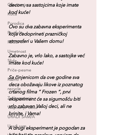
Opuštanje
decom, sa sastojcima koje imate 
kod kuće!
Kuća
Porodica
Ovo su dva zabavna eksperimenta 
Portfolio
koja ćedoprineti prazničkoj 
atmosferi u Vašem domu!
RECEPTI
Umetnost
Zabavno je, vrlo lako, a sastojke već 
Slide
imate kod kuće!
Priče-pesme
Sa činjenicom da ove godine sva 
Razno
deca obožavaju likove iz poznatog 
recycle
crtanog filma “ Frozen “, prvi 
Za štampanje
eksperiment će sa sigurnošću biti 
vrlo zabavan Vašoj deci, ali ne 
Vaspitanje-deca
brinite, i Vama!
URADI SAM/A
Uradi sam
A drugi eksperiment je pogodan za 