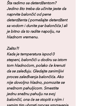
Šta radimo sa deterdžentom?
Jedino što treba da učinite jeste da 
naprvite balončić od pene 
deterdženta ( pomešajte deterdžent 
sa vodom i dunite par balončića ) ali 
je bitno da to radite napolju, na 
hladnom vremenu.
Zašto?!
Kada je temperatura ispod 0 
stepeni, balončići u dodiru sa istom 
tom hladnoćom, polako će krenuti 
da se zaleđuju. Gledajte zanimljivi 
proces zaleđivanja balončića. Ako 
nije dovoljno hladno, pomozite se 
snežnom pahuljicom. Smestite 
jednu snežnu pahulju na svoj 
balončić, ona će se stopiti s njim i 
samim tim ubrzati proces smrzavanja 