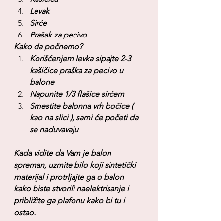
Levak 
Sirće
Prašak za pecivo
Kako da počnemo?
Korišćenjem levka sipajte 2-3 
kašičice praška za pecivo u 
balone
Napunite 1/3 flašice sirćem
Smestite balonna vrh bočice ( 
kao na slici ), sami će početi da 
se naduvavaju
Kada vidite da Vam je balon 
spreman, uzmite bilo koji sintetički 
materijal i protrljajte ga o balon 
kako biste stvorili naelektrisanje i 
približite ga plafonu kako bi tu i 
ostao.