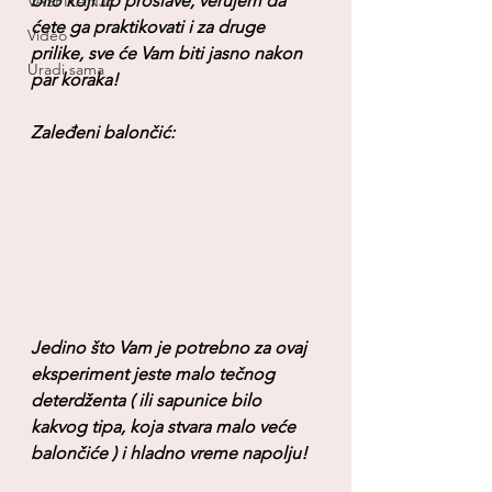
bilo koji tip proslave, verujem da 
VASPITANJE
ćete ga praktikovati i za druge 
Video
prilike, sve će Vam biti jasno nakon 
Uradi sama
par koraka!
Zaleđeni balončić:
Jedino što Vam je potrebno za ovaj 
eksperiment jeste malo tečnog 
deterdženta ( ili sapunice bilo 
kakvog tipa, koja stvara malo veće 
balončiće ) i hladno vreme napolju!