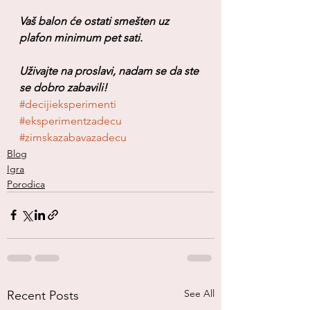
Vaš balon će ostati smešten uz 
plafon minimum pet sati.
Uživajte na proslavi, nadam se da ste 
se dobro zabavili!
#decijieksperimenti
#eksperimentzadecu
#zimskazabavazadecu
Blog
Igra
Porodica
See All
Recent Posts