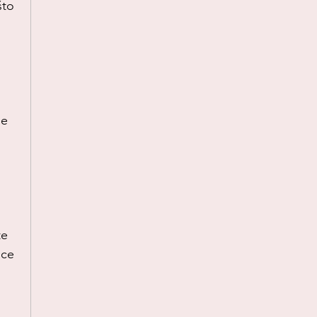
to 
ne 
 
e 
ce 
 