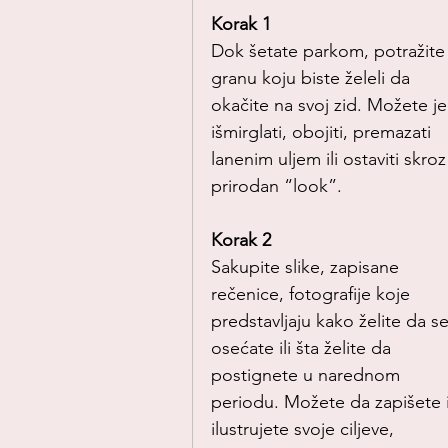
Korak 1
Dok šetate parkom, potražite
granu koju biste želeli da 
okačite na svoj zid. Možete je
išmirglati, obojiti, premazati 
lanenim uljem ili ostaviti skroz
prirodan “look”.
Korak 2
Sakupite slike, zapisane 
rečenice, fotografije koje 
predstavljaju kako želite da se
osećate ili šta želite da 
postignete u narednom 
periodu. Možete da zapišete il
ilustrujete svoje ciljeve, 