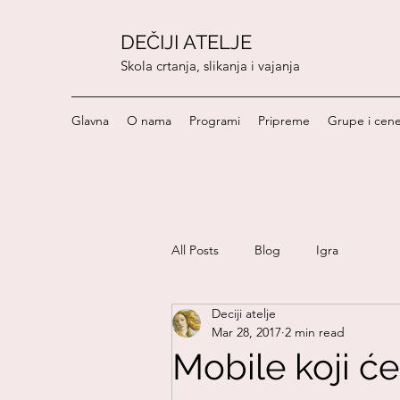
DEČIJI ATELJE
Skola crtanja, slikanja i vajanja
Glavna
O nama
Programi
Pripreme
Grupe i cen
All Posts
Blog
Igra
Deciji atelje
Craft project
Kultura
Mar 28, 2017
2 min read
Mobile koji će
Opuštanje
Kuća