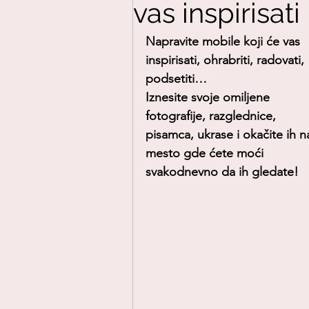
vas inspirisati
Napravite mobile koji će vas 
Porodica
Portfolio
inspirisati, ohrabriti, radovati, 
podsetiti…
Iznesite svoje omiljene 
RECEPTI
Umetnost
fotografije, razglednice, 
pisamca, ukrase i okačite ih n
mesto gde ćete moći 
Slide
Priče-pesme
svakodnevno da ih gledate!
Razno
recycle
Za štampanje