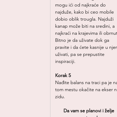
mogu ići od najkraće do 
najduže, kako bi ceo mobile 
dobio oblik trougla. Najduži 
kanap može biti na sredini, a 
najkraći na krajevima ili obrnu
Bitno je da uživate dok ga 
pravite i da ćete kasnije u nj
uživati, pa se prepustite 
inspiraciji.
Korak 5
Nađite balans na traci pa je n
tom mestu okačite na ekser n
zidu.
Da vam se planovi i želje 