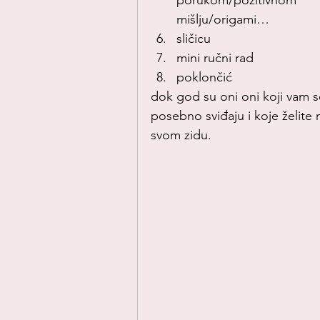
porukom/pozitivnom 
mišlju/origami…
sličicu
mini ručni rad
poklončić
dok god su oni oni koji vam s
posebno sviđaju i koje želite 
svom zidu.