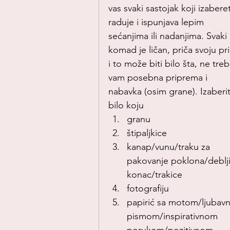
vas svaki sastojak koji izabere
raduje i ispunjava lepim 
sećanjima ili nadanjima. Svaki 
komad je ličan, priča svoju pr
i to može biti bilo šta, ne treb
vam posebna priprema i 
nabavka (osim grane). Izaberi
bilo koju
granu
štipaljkice
kanap/vunu/traku za 
pakovanje poklona/deblji
konac/trakice
fotografiju
papirić sa motom/ljubavn
pismom/inspirativnom 