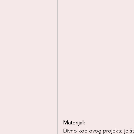
Vaspitanje-deca
URADI SAM/A
Uradi sam
VASPITANJE
Video
Uradi sama
Materijal:
Divno kod ovog projekta je št