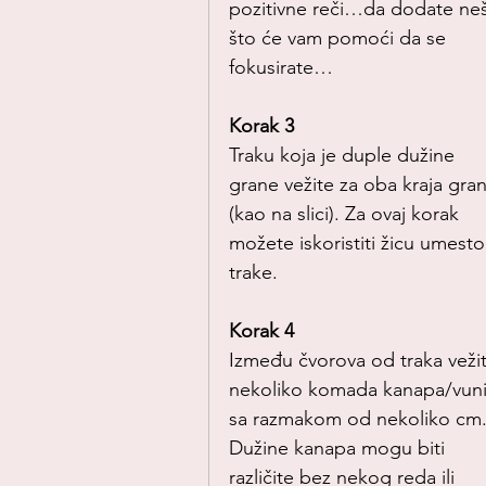
pozitivne reči…da dodate neš
što će vam pomoći da se 
fokusirate…
Korak 3
Traku koja je duple dužine 
grane vežite za oba kraja gra
(kao na slici). Za ovaj korak 
možete iskoristiti žicu umesto
trake.
Korak 4
Između čvorova od traka vežit
nekoliko komada kanapa/vuni
sa razmakom od nekoliko cm.
Dužine kanapa mogu biti 
različite bez nekog reda ili 