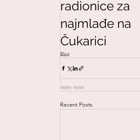
radionice za
najmlađe na
Porodica
Portfolio
Čukarici
RECEPTI
Umetnost
Blog
Slide
Priče-pesme
Razno
recycle
Recent Posts
Za štampanje