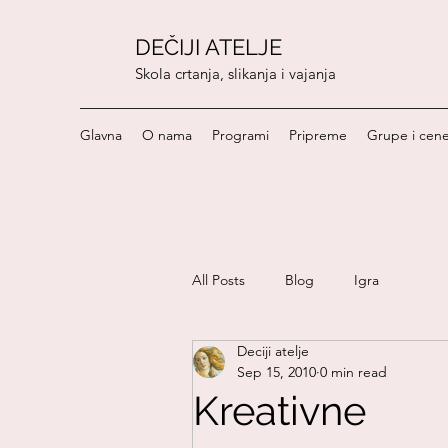
DEČIJI ATELJE
Skola crtanja, slikanja i vajanja
Glavna
O nama
Programi
Pripreme
Grupe i cen
All Posts
Blog
Igra
Deciji atelje
Craft project
Kultura
Sep 15, 2010
0 min read
Kreativne
Opuštanje
Kuća