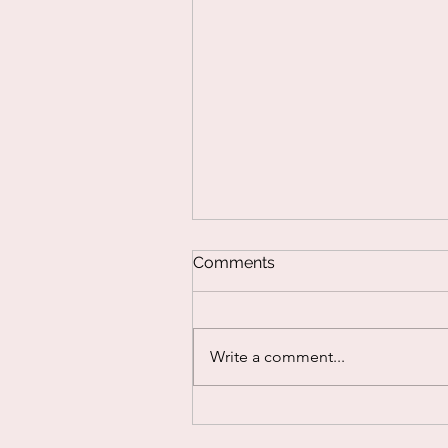
Vaspitanje-deca
URADI SAM/A
Uradi sam
VASPITANJE
Video
Comments
Uradi sama
Write a comment...
MURALI I SAVREMENA
UMETNOST