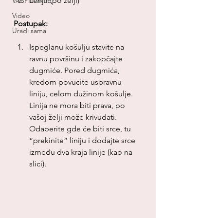
Lenjir (po želji)
VASPITANJE
Video
Postupak:
Uradi sama
Ispeglanu košulju stavite na 
ravnu površinu i zakopčajte 
dugmiće. Pored dugmića, 
kredom povucite uspravnu 
liniju, celom dužinom košulje. 
Linija ne mora biti prava, po 
vašoj želji može krivudati. 
Odaberite gde će biti srce, tu 
“prekinite” liniju i dodajte srce 
između dva kraja linije (kao na 
slici).