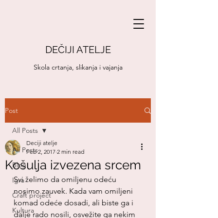
DEČIJI ATELJE
Skola crtanja, slikanja i vajanja
Post
All Posts
Deciji atelje
All Posts
Feb 2, 2017
2 min read
Košulja izvezena srcem
Blog
Svi želimo da omiljenu odeću 
Igra
nosimo zauvek. Kada vam omiljeni 
Craft project
komad odeće dosadi, ali biste ga i 
Kultura
dalje rado nosili, osvežite ga nekim 