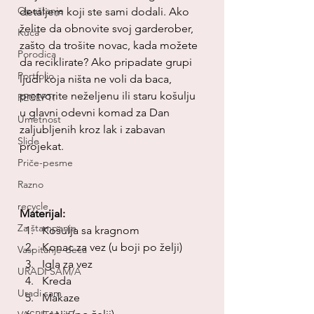
Opuštanje
detaljem koji ste sami dodali. Ako 
želite da obnovite svoj garderober, 
Kuća
zašto da trošite novac, kada možete 
Porodica
da reciklirate? Ako pripadate grupi 
Portfolio
ljudi koja ništa ne voli da baca, 
pretvorite neželjenu ili staru košulju 
RECEPTI
u glavni odevni komad za Dan 
Umetnost
zaljubljenih kroz lak i zabavan 
Slide
projekat.
Priče-pesme
Razno
recycle
Materijal:
Za štampanje
Košulja sa kragnom
Konac za vez (u boji po želji)
Vaspitanje-deca
Igla za vez
URADI SAM/A
Kreda
Uradi sam
Makaze