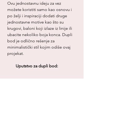
Ovu jednostavnu ideju za vez 
možete koristiti samo kao osnovu i 
po želji i inspiraciji dodati druge 
jednostavne motive kao što su 
krugovi, baloni koji izlaze iz linije ili 
ubacite nekoliko boja konca. Dupli 
bod je odlično rešenje za 
minimalistički stil kojim odiše ovaj 
projekat.
        Uputstvo za dupli bod: