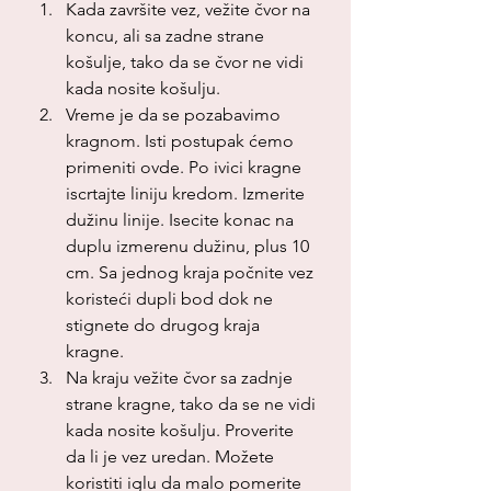
Kada završite vez, vežite čvor na 
koncu, ali sa zadne strane 
košulje, tako da se čvor ne vidi 
kada nosite košulju.
Vreme je da se pozabavimo 
kragnom. Isti postupak ćemo 
primeniti ovde. Po ivici kragne 
iscrtajte liniju kredom. Izmerite 
dužinu linije. Isecite konac na 
duplu izmerenu dužinu, plus 10 
cm. Sa jednog kraja počnite vez 
koristeći dupli bod dok ne 
stignete do drugog kraja 
kragne.
Na kraju vežite čvor sa zadnje 
strane kragne, tako da se ne vidi 
kada nosite košulju. Proverite 
da li je vez uredan. Možete 
koristiti iglu da malo pomerite 