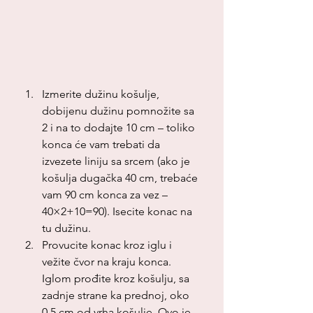
Izmerite dužinu košulje, 
dobijenu dužinu pomnožite sa 
2 i na to dodajte 10 cm – toliko 
konca će vam trebati da 
izvezete liniju sa srcem (ako je 
košulja dugačka 40 cm, trebaće 
vam 90 cm konca za vez – 
40×2+10=90). Isecite konac na 
tu dužinu.
Provucite konac kroz iglu i 
vežite čvor na kraju konca. 
Iglom prođite kroz košulju, sa 
zadnje strane ka prednoj, oko 
0,5 cm od vrha košulje. Ovo je 